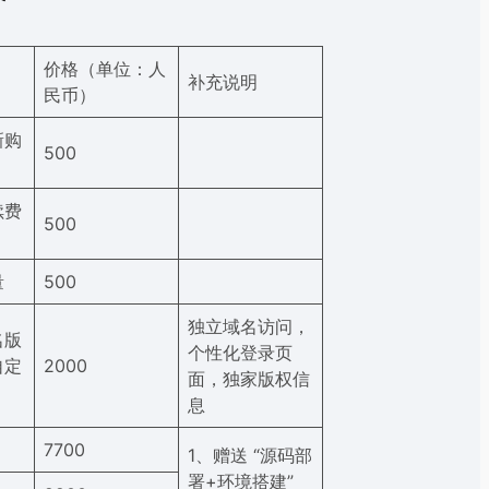
价格（单位：人
补充说明
民币）
新购
500
续费
500
量
500
独立域名访问，
名版
个性化登录页
自定
2000
面，独家版权信
息
7700
1、赠送 “源码部
署+环境搭建”